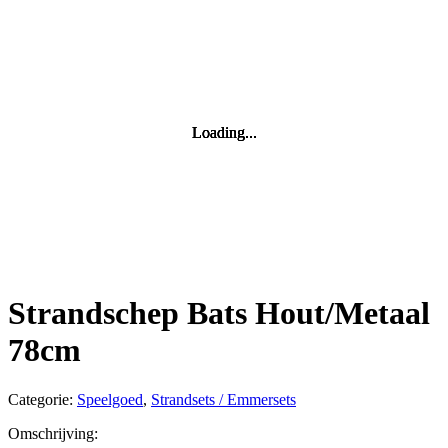
Loading...
Loading...
Loading...
Loading...
Strandschep Bats Hout/Metaal
78cm
Categorie:
Speelgoed
,
Strandsets / Emmersets
Omschrijving: