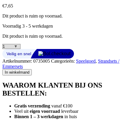
€
7,65
Dit product is ruim op voorraad.
Voorradig 3 - 5 werkdagen
Dit product is ruim op voorraad.
Strandschep
Bats
Hout/Metaal
Artikelnummer:
0735005
Categorieën:
Speelgoed
,
Strandsets /
78cm
Emmersets
aantal
In winkelmand
WAAROM KLANTEN BIJ ONS
BESTELLEN:
Gratis verzending
vanaf €100
Veel uit
eigen voorraad
leverbaar
Binnen 1 – 3 werkdagen
in huis