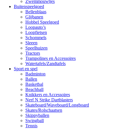
Zwemmouwtjes
Buitenspeelgoed
Bellenblaas
Glijbanen
Hobbel Speelgoed
Loopauto’s
Loopfietsen
Schommels
Sleeen
Speelhuizen
Tractors
Trampolines en Accessoires
Watertafels/Zandtafels
Sport en spel
Badminton
Ballen
Basketbal
Beachball
Knikkers en Accessoires
Nerf N Strike Dartblasters
Skateboard/Waveboard/Longboard
Skates/Rolschaatsen
Skippyballen
Swingball
Tennis