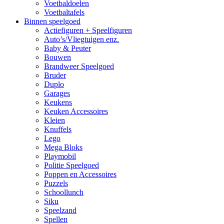
Voetbaldoelen
Voetbaltafels
Binnen speelgoed
Actiefiguren + Speelfiguren
Auto’s/Vliegtuigen enz.
Baby & Peuter
Bouwen
Brandweer Speelgoed
Bruder
Duplo
Garages
Keukens
Keuken Accessoires
Kleien
Knuffels
Lego
Mega Bloks
Playmobil
Politie Speelgoed
Poppen en Accessoires
Puzzels
Schoollunch
Siku
Speelzand
Spellen