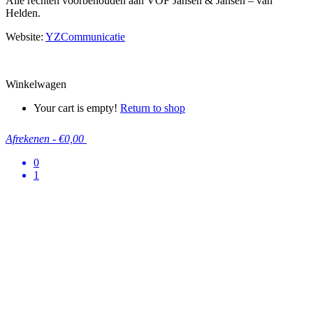
Alle rechten voorbehouden aan VOF Jansen & Jansen – van
Helden.
Website:
YZCommunicatie
Winkelwagen
Your cart is empty!
Return to shop
Afrekenen
-
€0,00
0
1