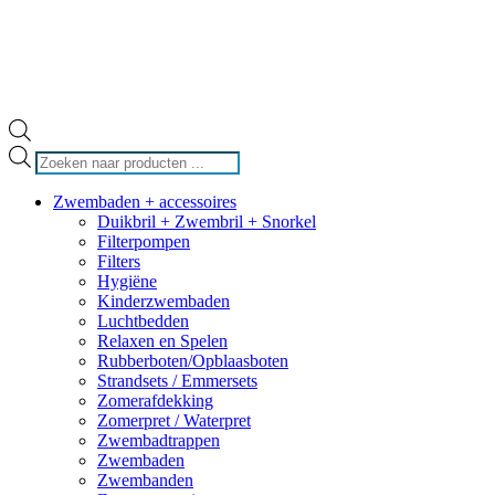
Producten
zoeken
Zwembaden + accessoires
Duikbril + Zwembril + Snorkel
Filterpompen
Filters
Hygiëne
Kinderzwembaden
Luchtbedden
Relaxen en Spelen
Rubberboten/Opblaasboten
Strandsets / Emmersets
Zomerafdekking
Zomerpret / Waterpret
Zwembadtrappen
Zwembaden
Zwembanden