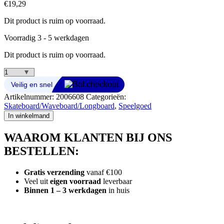
€
19,29
Dit product is ruim op voorraad.
Voorradig 3 - 5 werkdagen
Dit product is ruim op voorraad.
Street
Surfing
Fizz
Artikelnummer:
2006608
Categorieën:
Skateboard
Skateboard/Waveboard/Longboard
,
Speelgoed
Roze
In winkelmand
aantal
WAAROM KLANTEN BIJ ONS
BESTELLEN:
Gratis verzending
vanaf €100
Veel uit
eigen voorraad
leverbaar
Binnen 1 – 3 werkdagen
in huis