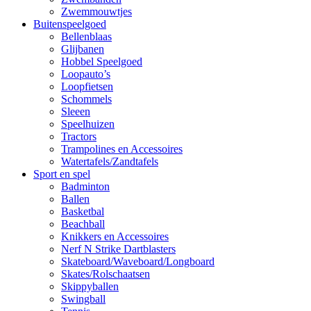
Zwemmouwtjes
Buitenspeelgoed
Bellenblaas
Glijbanen
Hobbel Speelgoed
Loopauto’s
Loopfietsen
Schommels
Sleeen
Speelhuizen
Tractors
Trampolines en Accessoires
Watertafels/Zandtafels
Sport en spel
Badminton
Ballen
Basketbal
Beachball
Knikkers en Accessoires
Nerf N Strike Dartblasters
Skateboard/Waveboard/Longboard
Skates/Rolschaatsen
Skippyballen
Swingball