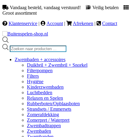
Vandaag besteld, vandaag verstuurd!
Veilig betalen
Groot assortiment
Klantenservice
|
Account
|
Afrekenen
|
Contact
Producten
zoeken
Zwembaden + accessoires
Duikbril + Zwembril + Snorkel
Filterpompen
Filters
Hygiëne
Kinderzwembaden
Luchtbedden
Relaxen en Spelen
Rubberboten/Opblaasboten
Strandsets / Emmersets
Zomerafdekking
Zomerpret / Waterpret
Zwembadtrappen
Zwembaden
Zwembanden