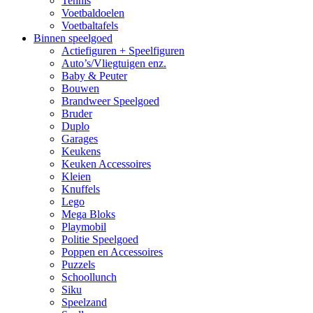
Tennis
Voetbaldoelen
Voetbaltafels
Binnen speelgoed
Actiefiguren + Speelfiguren
Auto’s/Vliegtuigen enz.
Baby & Peuter
Bouwen
Brandweer Speelgoed
Bruder
Duplo
Garages
Keukens
Keuken Accessoires
Kleien
Knuffels
Lego
Mega Bloks
Playmobil
Politie Speelgoed
Poppen en Accessoires
Puzzels
Schoollunch
Siku
Speelzand