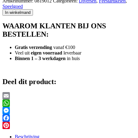
Artikelnummer:
0819012
Categorieën:
Diversen
,
Feestartikelen
,
Roltongen
Speelgoed
5
In winkelmand
Stuks
aantal
WAAROM KLANTEN BIJ ONS
BESTELLEN:
Gratis verzending
vanaf €100
Veel uit
eigen voorraad
leverbaar
Binnen 1 – 3 werkdagen
in huis
Deel dit product:
Email
WhatsApp
Messenger
Facebook
Pinterest
Beschrijving