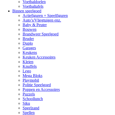
Voetbaldoelen
Voetbaltafels
Binnen speelgoed
Actiefiguren + Speelfiguren
Auto’s/Vliegtuigen enz.
Baby & Peuter
Bouwen
Brandweer Speelgoed
Bruder
Duplo
Garages
Keukens
Keuken Accessoires
Kleien
Knuffels
Lego
Mega Bloks
Playmobil
Politie Speelgoed
Poppen en Accessoires
Puzzels
Schoollunch
Siku
Speelzand
Spellen