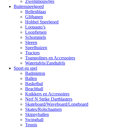
Zwemmouwtjes
Buitenspeelgoed
Bellenblaas
Glijbanen
Hobbel Speelgoed
Loopauto’s
Loopfietsen
Schommels
Sleeen
Speelhuizen
Tractors
Trampolines en Accessoires
Watertafels/Zandtafels
Sport en spel
Badminton
Ballen
Basketbal
Beachball
Knikkers en Accessoires
Nerf N Strike Dartblasters
Skateboard/Waveboard/Longboard
Skates/Rolschaatsen
Skippyballen
Swingball
Tennis