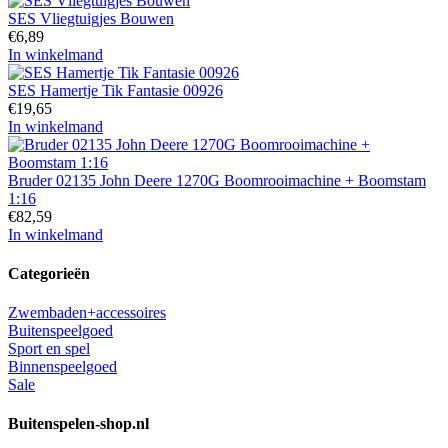
SES Vliegtuigjes Bouwen
€
6,89
In winkelmand
SES Hamertje Tik Fantasie 00926
€
19,65
In winkelmand
Bruder 02135 John Deere 1270G Boomrooimachine + Boomstam
1:16
€
82,59
In winkelmand
Categorieën
Zwembaden+accessoires
Buitenspeelgoed
Sport en spel
Binnenspeelgoed
Sale
Buitenspelen-shop.nl