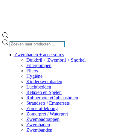
Producten
zoeken
Zwembaden + accessoires
Duikbril + Zwembril + Snorkel
Filterpompen
Filters
Hygiëne
Kinderzwembaden
Luchtbedden
Relaxen en Spelen
Rubberboten/Opblaasboten
Strandsets / Emmersets
Zomerafdekking
Zomerpret / Waterpret
Zwembadtrappen
Zwembaden
Zwembanden