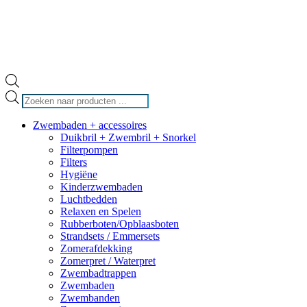
Producten
zoeken
Zwembaden + accessoires
Duikbril + Zwembril + Snorkel
Filterpompen
Filters
Hygiëne
Kinderzwembaden
Luchtbedden
Relaxen en Spelen
Rubberboten/Opblaasboten
Strandsets / Emmersets
Zomerafdekking
Zomerpret / Waterpret
Zwembadtrappen
Zwembaden
Zwembanden