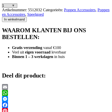
The
Artikelnummer:
5512032
Categorieën:
Poppen Accessoires
,
Poppen
Glam
en Accessoires
,
Speelgoed
Crew
In winkelmand
Poppenbed
met
WAAROM KLANTEN BIJ ONS
Luipaardprint
Roze/Goud
BESTELLEN:
aantal
Gratis verzending
vanaf €100
Veel uit
eigen voorraad
leverbaar
Binnen 1 – 3 werkdagen
in huis
Deel dit product:
Email
WhatsApp
Messenger
Facebook