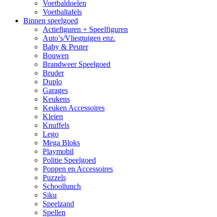
Voetbaldoelen
Voetbaltafels
Binnen speelgoed
Actiefiguren + Speelfiguren
Auto’s/Vliegtuigen enz.
Baby & Peuter
Bouwen
Brandweer Speelgoed
Bruder
Duplo
Garages
Keukens
Keuken Accessoires
Kleien
Knuffels
Lego
Mega Bloks
Playmobil
Politie Speelgoed
Poppen en Accessoires
Puzzels
Schoollunch
Siku
Speelzand
Spellen