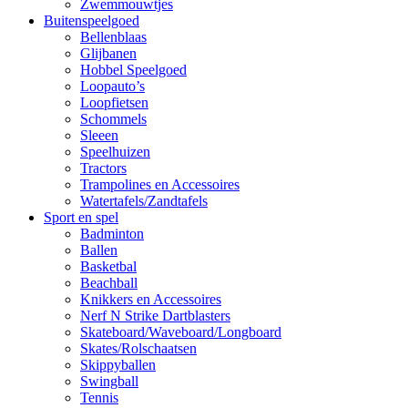
Zwemmouwtjes
Buitenspeelgoed
Bellenblaas
Glijbanen
Hobbel Speelgoed
Loopauto’s
Loopfietsen
Schommels
Sleeen
Speelhuizen
Tractors
Trampolines en Accessoires
Watertafels/Zandtafels
Sport en spel
Badminton
Ballen
Basketbal
Beachball
Knikkers en Accessoires
Nerf N Strike Dartblasters
Skateboard/Waveboard/Longboard
Skates/Rolschaatsen
Skippyballen
Swingball
Tennis