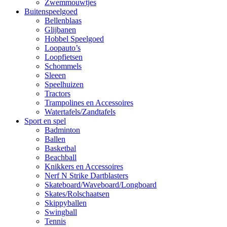
Zwemmouwtjes
Buitenspeelgoed
Bellenblaas
Glijbanen
Hobbel Speelgoed
Loopauto’s
Loopfietsen
Schommels
Sleeen
Speelhuizen
Tractors
Trampolines en Accessoires
Watertafels/Zandtafels
Sport en spel
Badminton
Ballen
Basketbal
Beachball
Knikkers en Accessoires
Nerf N Strike Dartblasters
Skateboard/Waveboard/Longboard
Skates/Rolschaatsen
Skippyballen
Swingball
Tennis