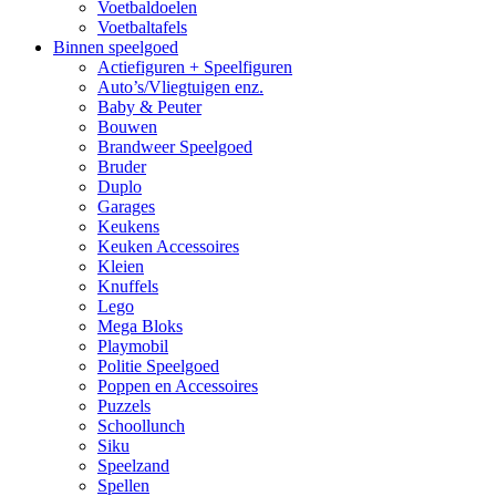
Voetbaldoelen
Voetbaltafels
Binnen speelgoed
Actiefiguren + Speelfiguren
Auto’s/Vliegtuigen enz.
Baby & Peuter
Bouwen
Brandweer Speelgoed
Bruder
Duplo
Garages
Keukens
Keuken Accessoires
Kleien
Knuffels
Lego
Mega Bloks
Playmobil
Politie Speelgoed
Poppen en Accessoires
Puzzels
Schoollunch
Siku
Speelzand
Spellen