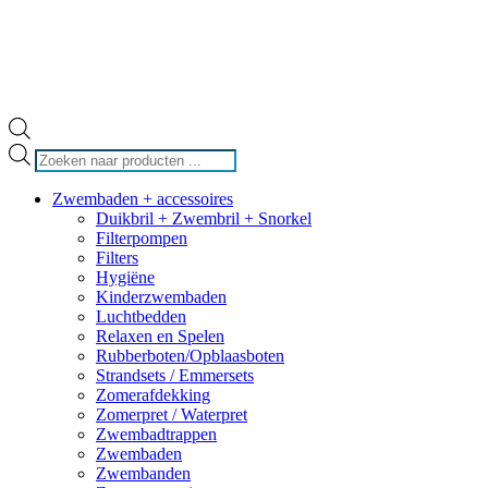
Producten
zoeken
Zwembaden + accessoires
Duikbril + Zwembril + Snorkel
Filterpompen
Filters
Hygiëne
Kinderzwembaden
Luchtbedden
Relaxen en Spelen
Rubberboten/Opblaasboten
Strandsets / Emmersets
Zomerafdekking
Zomerpret / Waterpret
Zwembadtrappen
Zwembaden
Zwembanden