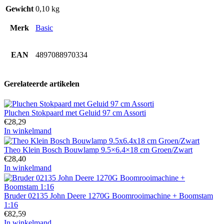
Gewicht
0,10 kg
Merk
Basic
EAN
4897088970334
Gerelateerde artikelen
Pluchen Stokpaard met Geluid 97 cm Assorti
€
28,29
In winkelmand
Theo Klein Bosch Bouwlamp 9.5×6.4×18 cm Groen/Zwart
€
28,40
In winkelmand
Bruder 02135 John Deere 1270G Boomrooimachine + Boomstam
1:16
€
82,59
In winkelmand