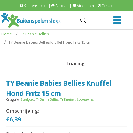
Klantenservice
|
Account
|
Afrekenen
|
Contact
Home
TY Beanie Bellies
TY Beanie Babies Bellies Knuffel Hond Fritz 15 cm
Loading...
Loading...
Loading...
Loading...
TY Beanie Babies Bellies Knuffel
Hond Fritz 15 cm
Categorie:
Speelgoed
,
TY Beanie Bellies
,
TY Knuffels & Accessoires
Omschrijving:
€
6,39