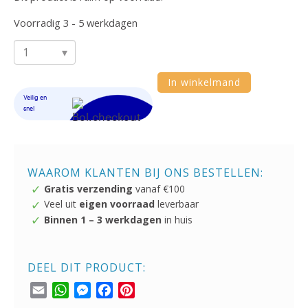
Voorradig 3 - 5 werkdagen
TY
Beanie
In winkelmand
Boo
XL
Owlette
Knuffel
42cm
WAAROM KLANTEN BIJ ONS BESTELLEN:
Gratis verzending
vanaf €100
aantal
Veel uit
eigen voorraad
leverbaar
Binnen 1 – 3 werkdagen
in huis
DEEL DIT PRODUCT:
Email
WhatsApp
Messenger
Facebook
Pinterest