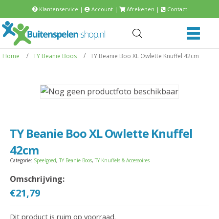
Klantenservice
|
Account
|
Afrekenen
|
Contact
Home
TY Beanie Boos
TY Beanie Boo XL Owlette Knuffel 42cm
TY Beanie Boo XL Owlette Knuffel
42cm
Categorie:
Speelgoed
,
TY Beanie Boos
,
TY Knuffels & Accessoires
Omschrijving:
€
21,79
Dit product is ruim op voorraad.