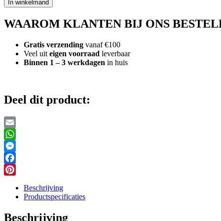
In winkelmand
Boos
Clip
WAAROM KLANTEN BIJ ONS BESTEL
Knuffel
Kat
Kiki
Gratis verzending
vanaf €100
7
Veel uit
eigen voorraad
leverbaar
cm
Binnen 1 – 3 werkdagen
in huis
aantal
Deel dit product:
Email
WhatsApp
Messenger
Facebook
Pinterest
Beschrijving
Productspecificaties
Beschrijving