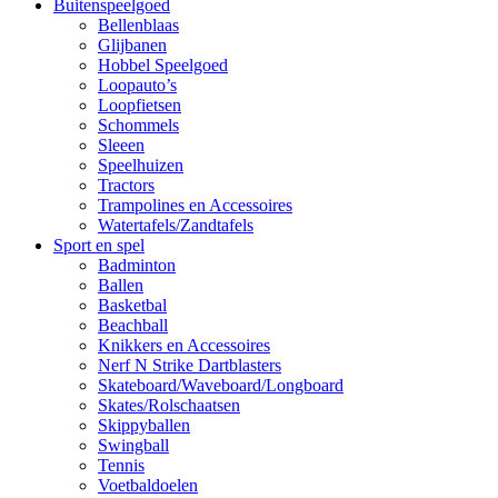
Buitenspeelgoed
Bellenblaas
Glijbanen
Hobbel Speelgoed
Loopauto’s
Loopfietsen
Schommels
Sleeen
Speelhuizen
Tractors
Trampolines en Accessoires
Watertafels/Zandtafels
Sport en spel
Badminton
Ballen
Basketbal
Beachball
Knikkers en Accessoires
Nerf N Strike Dartblasters
Skateboard/Waveboard/Longboard
Skates/Rolschaatsen
Skippyballen
Swingball
Tennis
Voetbaldoelen