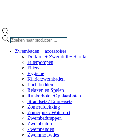
Producten
zoeken
Zwembaden + accessoires
Duikbril + Zwembril + Snorkel
Filterpompen
Filters
Hygiëne
Kinderzwembaden
Luchtbedden
Relaxen en Spelen
Rubberboten/Opblaasboten
Strandsets / Emmersets
Zomerafdekking
Zomerpret / Waterpret
Zwembadtrappen
Zwembaden
Zwembanden
Zwemmouwtjes