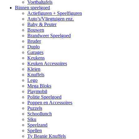
Voetbaltafels
Binnen speelgoed
Actiefiguren + Speelfiguren
Auto’s/Vliegtuigen enz.
Baby & Peuter
Bouwen
Brandweer Speelgoed
Bruder
Duplo
Garages
Keukens
Keuken Accessoires
Kleien
Knuffels
Lego
Mega Bloks
Playmobil
Politie Speelgoed
Poppen en Accessoires
Puzzels
Schoollunch
Siku
Speelzand
Spellen
Ty Beanie Knuffels