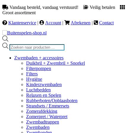
Vandaag besteld, vandaag verstuurd!
Veilig betalen
Groot assortiment
Klantenservice
|
Account
|
Afrekenen
|
Contact
Producten
zoeken
Zwembaden + accessoires
Duikbril + Zwembril + Snorkel
Filterpompen
Filters
Hygiëne
Kinderzwembaden
Luchtbedden
Relaxen en Spelen
Rubberboten/Opblaasboten
Strandsets / Emmersets
Zomerafdekking
Zomerpret / Waterpret
Zwembadtrappen
Zwembaden
Zwembanden