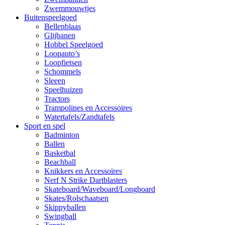
Zwemmouwtjes
Buitenspeelgoed
Bellenblaas
Glijbanen
Hobbel Speelgoed
Loopauto’s
Loopfietsen
Schommels
Sleeen
Speelhuizen
Tractors
Trampolines en Accessoires
Watertafels/Zandtafels
Sport en spel
Badminton
Ballen
Basketbal
Beachball
Knikkers en Accessoires
Nerf N Strike Dartblasters
Skateboard/Waveboard/Longboard
Skates/Rolschaatsen
Skippyballen
Swingball