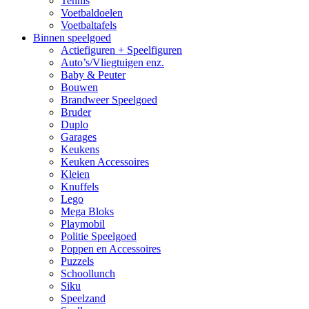
Tennis
Voetbaldoelen
Voetbaltafels
Binnen speelgoed
Actiefiguren + Speelfiguren
Auto’s/Vliegtuigen enz.
Baby & Peuter
Bouwen
Brandweer Speelgoed
Bruder
Duplo
Garages
Keukens
Keuken Accessoires
Kleien
Knuffels
Lego
Mega Bloks
Playmobil
Politie Speelgoed
Poppen en Accessoires
Puzzels
Schoollunch
Siku
Speelzand