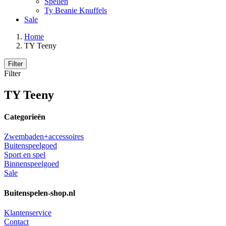
Spellen
Ty Beanie Knuffels
Sale
Home
TY Teeny
Filter
Filter
TY Teeny
Categorieën
Zwembaden+accessoires
Buitenspeelgoed
Sport en spel
Binnenspeelgoed
Sale
Buitenspelen-shop.nl
Klantenservice
Contact