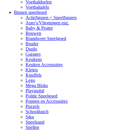
Voetbaldoelen
Voetbaltafels
Binnen speelgoed
Actiefiguren + Speelfiguren
Auto’s/Vliegtuigen enz.
Baby & Peuter
Bouwen
Brandweer Speelgoed
Bruder
Duplo
Garages
Keukens
Keuken Accessoires
Kleien
Knuffels
Lego
Mega Bloks
Playmobil
Politie Speelgoed
Poppen en Accessoires
Puzzels
Schoollunch
Siku
Speelzand
Spellen