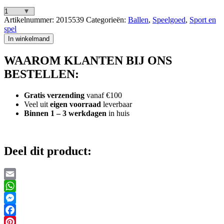
Voetbal
Artikelnummer:
2015539
Categorieën:
Ballen
,
Speelgoed
,
Sport en
Neopreen
spel
21
In winkelmand
cm
Mint/Geel
WAAROM KLANTEN BIJ ONS
aantal
BESTELLEN:
Gratis verzending
vanaf €100
Veel uit
eigen voorraad
leverbaar
Binnen 1 – 3 werkdagen
in huis
Deel dit product:
Email
WhatsApp
Messenger
Facebook