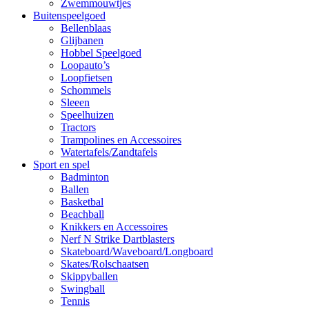
Zwemmouwtjes
Buitenspeelgoed
Bellenblaas
Glijbanen
Hobbel Speelgoed
Loopauto’s
Loopfietsen
Schommels
Sleeen
Speelhuizen
Tractors
Trampolines en Accessoires
Watertafels/Zandtafels
Sport en spel
Badminton
Ballen
Basketbal
Beachball
Knikkers en Accessoires
Nerf N Strike Dartblasters
Skateboard/Waveboard/Longboard
Skates/Rolschaatsen
Skippyballen
Swingball
Tennis