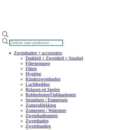
Producten
zoeken
Zwembaden + accessoires
Duikbril + Zwembril + Snorkel
Filterpompen
Filters
Hygiëne
Kinderzwembaden
Luchtbedden
Relaxen en Spelen
Rubberboten/Opblaasboten
Strandsets / Emmersets
Zomerafdekking
Zomerpret / Waterpret
Zwembadtrappen
Zwembaden
Zwembanden