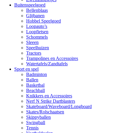
Buitenspeelgoed
Bellenblaas
Glijbanen
Hobbel Speelgoed
Loopauto’s
Loopfietsen
Schommels
Sleeen
Speelhuizen
Tractors
Trampolines en Accessoires
Watertafels/Zandtafels
Sport en spel
Badminton
Ballen
Basketbal
Beachball
Knikkers en Accessoires
Nerf N Strike Dartblasters
Skateboard/Waveboard/Longboard
Skates/Rolschaatsen
Skippyballen
Swingball
Tennis