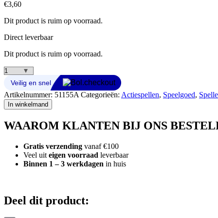
€
3,60
Dit product is ruim op voorraad.
Direct leverbaar
Dit product is ruim op voorraad.
World
of
Dinosaurs
Artikelnummer:
51155A
Categorieën:
Actiespellen
,
Speelgoed
,
Spell
Flipperkast
In winkelmand
aantal
WAAROM KLANTEN BIJ ONS BESTEL
Gratis verzending
vanaf €100
Veel uit
eigen voorraad
leverbaar
Binnen 1 – 3 werkdagen
in huis
Deel dit product: