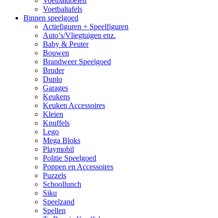
Voetbaldoelen
Voetbaltafels
Binnen speelgoed
Actiefiguren + Speelfiguren
Auto’s/Vliegtuigen enz.
Baby & Peuter
Bouwen
Brandweer Speelgoed
Bruder
Duplo
Garages
Keukens
Keuken Accessoires
Kleien
Knuffels
Lego
Mega Bloks
Playmobil
Politie Speelgoed
Poppen en Accessoires
Puzzels
Schoollunch
Siku
Speelzand
Spellen