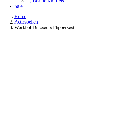
Ty Beanie Knuffels
Sale
Home
Actiespellen
World of Dinosaurs Flipperkast