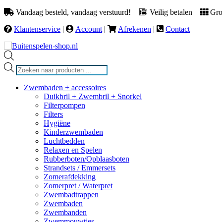
Vandaag besteld, vandaag verstuurd!
Veilig betalen
Groo
Klantenservice
|
Account
|
Afrekenen
|
Contact
Producten
zoeken
Zwembaden + accessoires
Duikbril + Zwembril + Snorkel
Filterpompen
Filters
Hygiëne
Kinderzwembaden
Luchtbedden
Relaxen en Spelen
Rubberboten/Opblaasboten
Strandsets / Emmersets
Zomerafdekking
Zomerpret / Waterpret
Zwembadtrappen
Zwembaden
Zwembanden
Zwemmouwtjes