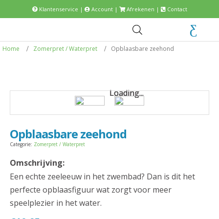
Klantenservice
|
Account
|
Afrekenen
|
Contact
Home
Zomerpret / Waterpret
Opblaasbare zeehond
Loading...
Loading...
Loading...
Loading...
Opblaasbare zeehond
Categorie:
Zomerpret / Waterpret
Omschrijving:
Een echte zeeleeuw in het zwembad? Dan is dit het
perfecte opblaasfiguur wat zorgt voor meer
speelplezier in het water.