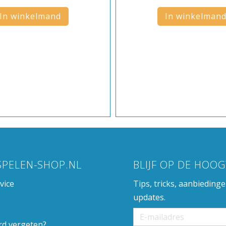
In winkelmand
In winkelman
SPELEN-SHOP.NL
BLIJF OP DE HOOG
vice
Tips, tricks, aanbieding
updates.
d vergeten?