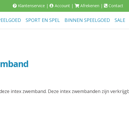
Klantenservice
|
Account
|
Afrekenen
|
Contact
PEELGOED
SPORT EN SPEL
BINNEN SPEELGOED
SALE
wemband
deze intex zwemband. Deze intex zwembanden zijn verkrijgb