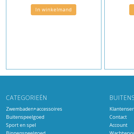
In winkelmand
CATEGORIEËN
BUITEN
Zwembaden+accessoires
Klantenser
Buitenspeelgoed
Contact
Sport en spel
Account
Binnenspeelgoed
Wachtwoor