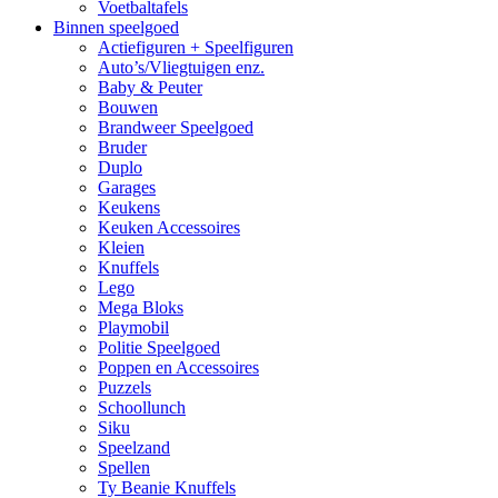
Voetbaltafels
Binnen speelgoed
Actiefiguren + Speelfiguren
Auto’s/Vliegtuigen enz.
Baby & Peuter
Bouwen
Brandweer Speelgoed
Bruder
Duplo
Garages
Keukens
Keuken Accessoires
Kleien
Knuffels
Lego
Mega Bloks
Playmobil
Politie Speelgoed
Poppen en Accessoires
Puzzels
Schoollunch
Siku
Speelzand
Spellen
Ty Beanie Knuffels