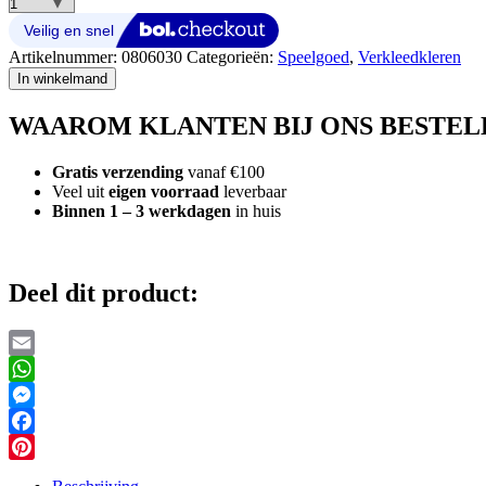
Bumba
Verkleedpak
Maat
Artikelnummer:
0806030
Categorieën:
Speelgoed
,
Verkleedkleren
98-
In winkelmand
104
Geel
WAAROM KLANTEN BIJ ONS BESTEL
aantal
Gratis verzending
vanaf €100
Veel uit
eigen voorraad
leverbaar
Binnen 1 – 3 werkdagen
in huis
Deel dit product:
Email
WhatsApp
Messenger
Facebook
Pinterest