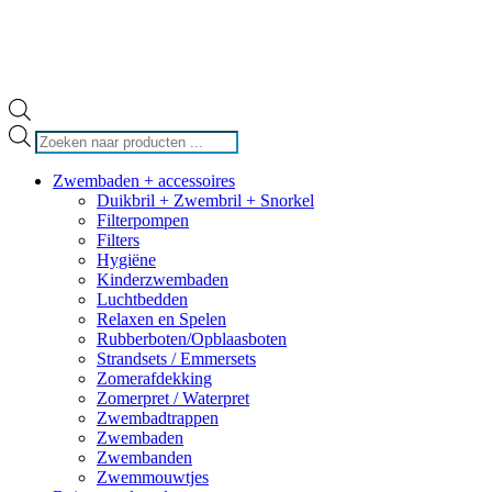
Producten
zoeken
Zwembaden + accessoires
Duikbril + Zwembril + Snorkel
Filterpompen
Filters
Hygiëne
Kinderzwembaden
Luchtbedden
Relaxen en Spelen
Rubberboten/Opblaasboten
Strandsets / Emmersets
Zomerafdekking
Zomerpret / Waterpret
Zwembadtrappen
Zwembaden
Zwembanden
Zwemmouwtjes