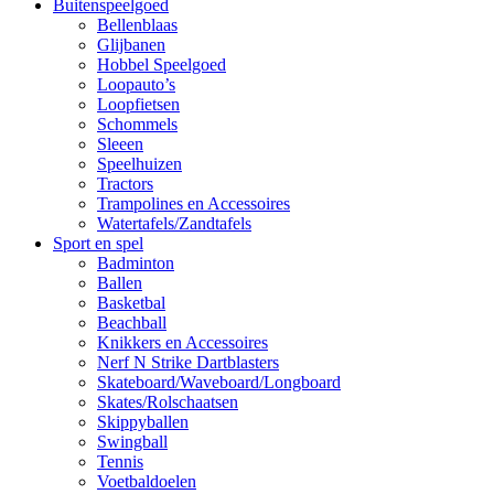
Buitenspeelgoed
Bellenblaas
Glijbanen
Hobbel Speelgoed
Loopauto’s
Loopfietsen
Schommels
Sleeen
Speelhuizen
Tractors
Trampolines en Accessoires
Watertafels/Zandtafels
Sport en spel
Badminton
Ballen
Basketbal
Beachball
Knikkers en Accessoires
Nerf N Strike Dartblasters
Skateboard/Waveboard/Longboard
Skates/Rolschaatsen
Skippyballen
Swingball
Tennis
Voetbaldoelen