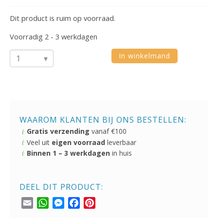
Dit product is ruim op voorraad.
Voorradig 2 - 3 werkdagen
In winkelmand
Creafun
Schaar
Linkshandig
13
cm
WAAROM KLANTEN BIJ ONS BESTELLEN:
Blauw/Groen
Gratis verzending
vanaf €100
Veel uit
eigen voorraad
leverbaar
Assorti
Binnen 1 – 3 werkdagen
in huis
aantal
DEEL DIT PRODUCT:
Email
WhatsApp
Messenger
Facebook
Pinterest