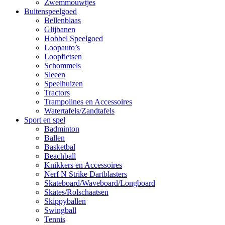
Zwemmouwtjes
Buitenspeelgoed
Bellenblaas
Glijbanen
Hobbel Speelgoed
Loopauto’s
Loopfietsen
Schommels
Sleeen
Speelhuizen
Tractors
Trampolines en Accessoires
Watertafels/Zandtafels
Sport en spel
Badminton
Ballen
Basketbal
Beachball
Knikkers en Accessoires
Nerf N Strike Dartblasters
Skateboard/Waveboard/Longboard
Skates/Rolschaatsen
Skippyballen
Swingball
Tennis