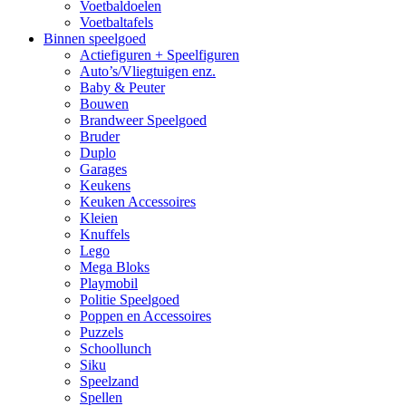
Voetbaldoelen
Voetbaltafels
Binnen speelgoed
Actiefiguren + Speelfiguren
Auto’s/Vliegtuigen enz.
Baby & Peuter
Bouwen
Brandweer Speelgoed
Bruder
Duplo
Garages
Keukens
Keuken Accessoires
Kleien
Knuffels
Lego
Mega Bloks
Playmobil
Politie Speelgoed
Poppen en Accessoires
Puzzels
Schoollunch
Siku
Speelzand
Spellen