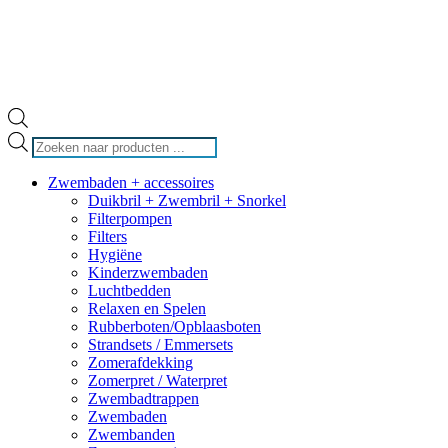
Producten
zoeken
Zwembaden + accessoires
Duikbril + Zwembril + Snorkel
Filterpompen
Filters
Hygiëne
Kinderzwembaden
Luchtbedden
Relaxen en Spelen
Rubberboten/Opblaasboten
Strandsets / Emmersets
Zomerafdekking
Zomerpret / Waterpret
Zwembadtrappen
Zwembaden
Zwembanden