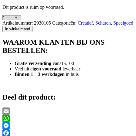
Dit product is ruim op voorraad.
Creafun
Artikelnummer:
2930105
Categorieën:
Creatief
,
Scharen
,
Speelgoed
Schaar
In winkelmand
Rechtshandig
13
WAAROM KLANTEN BIJ ONS
cm
Geel/Rood
BESTELLEN:
Assorti
aantal
Gratis verzending
vanaf €100
Veel uit
eigen voorraad
leverbaar
Binnen 1 – 3 werkdagen
in huis
Deel dit product:
Email
WhatsApp
Messenger