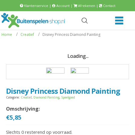
Klantenservice
|
Account
|
Afrekenen
|
Contact
Home
Creatief
Disney Princess Diamond Painting
Loading...
Loading...
Loading...
Loading...
Disney Princess Diamond Painting
Categorie:
Creatief
,
Diamond Painting
,
Speelgoed
Omschrijving:
€
5,85
Slechts 0 resterend op voorraad.