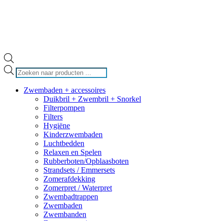
Producten
zoeken
Zwembaden + accessoires
Duikbril + Zwembril + Snorkel
Filterpompen
Filters
Hygiëne
Kinderzwembaden
Luchtbedden
Relaxen en Spelen
Rubberboten/Opblaasboten
Strandsets / Emmersets
Zomerafdekking
Zomerpret / Waterpret
Zwembadtrappen
Zwembaden
Zwembanden