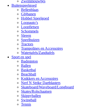
Zwemmouwtjes
Buitenspeelgoed
Bellenblaas
Glijbanen
Hobbel Speelgoed
Loopauto’s
Loopfietsen
Schommels
Sleeen
Speelhuizen
Tractors
Trampolines en Accessoires
Watertafels/Zandtafels
Sport en spel
Badminton
Ballen
Basketbal
Beachball
Knikkers en Accessoires
Nerf N Strike Dartblasters
Skateboard/Waveboard/Longboard
Skates/Rolschaatsen
Skippyballen
Swingball
Tennis