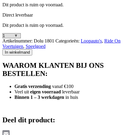
Dit product is ruim op voorraad.
Direct leverbaar
Dit product is ruim op voorraad.
Fisher
Artikelnummer:
Dolu 1801
Categorieën:
Loopauto's
,
Ride On
Price
Voertuigen
,
Speelgoed
Loopauto
In winkelmand
+
Toeter
WAAROM KLANTEN BIJ ONS
Rood/Blauw/Geel
aantal
BESTELLEN:
Gratis verzending
vanaf €100
Veel uit
eigen voorraad
leverbaar
Binnen 1 – 3 werkdagen
in huis
Deel dit product: