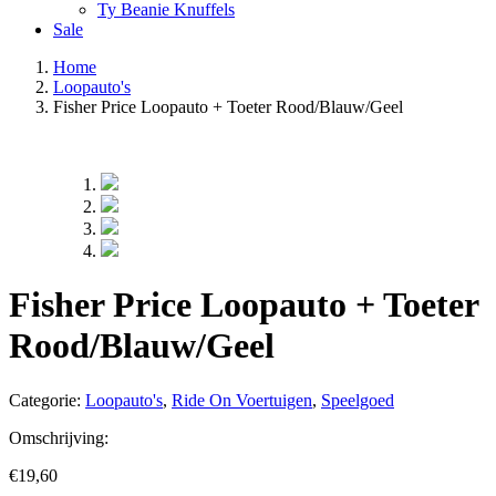
Ty Beanie Knuffels
Sale
Home
Loopauto's
Fisher Price Loopauto + Toeter Rood/Blauw/Geel
Fisher Price Loopauto + Toeter
Rood/Blauw/Geel
Categorie:
Loopauto's
,
Ride On Voertuigen
,
Speelgoed
Omschrijving:
€
19,60