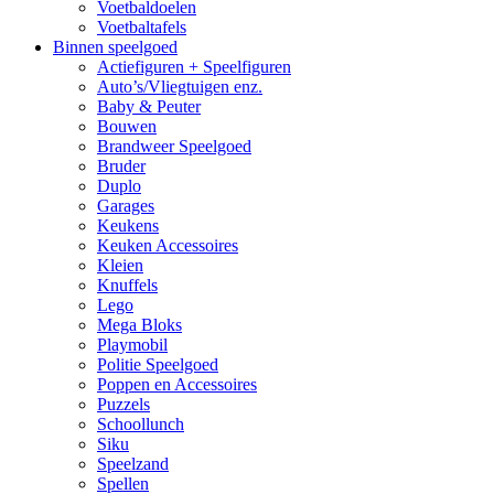
Voetbaldoelen
Voetbaltafels
Binnen speelgoed
Actiefiguren + Speelfiguren
Auto’s/Vliegtuigen enz.
Baby & Peuter
Bouwen
Brandweer Speelgoed
Bruder
Duplo
Garages
Keukens
Keuken Accessoires
Kleien
Knuffels
Lego
Mega Bloks
Playmobil
Politie Speelgoed
Poppen en Accessoires
Puzzels
Schoollunch
Siku
Speelzand
Spellen