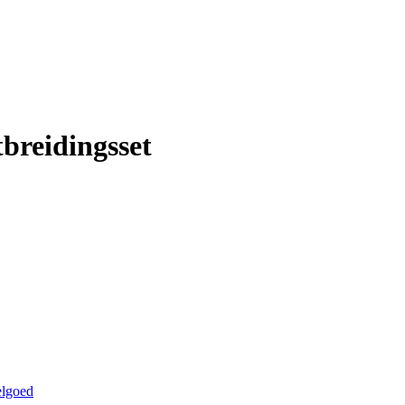
breidingsset
elgoed