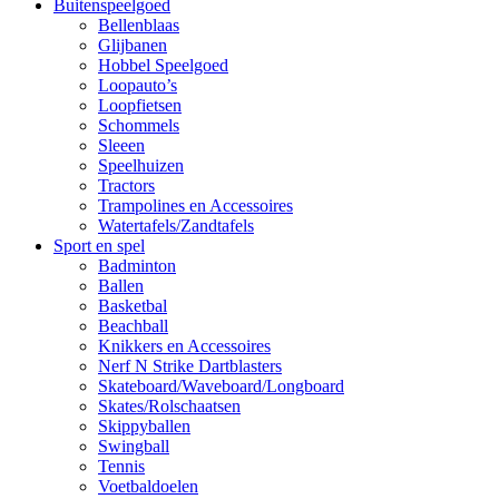
Buitenspeelgoed
Bellenblaas
Glijbanen
Hobbel Speelgoed
Loopauto’s
Loopfietsen
Schommels
Sleeen
Speelhuizen
Tractors
Trampolines en Accessoires
Watertafels/Zandtafels
Sport en spel
Badminton
Ballen
Basketbal
Beachball
Knikkers en Accessoires
Nerf N Strike Dartblasters
Skateboard/Waveboard/Longboard
Skates/Rolschaatsen
Skippyballen
Swingball
Tennis
Voetbaldoelen