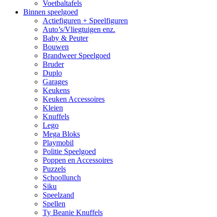
Voetbaltafels
Binnen speelgoed
Actiefiguren + Speelfiguren
Auto’s/Vliegtuigen enz.
Baby & Peuter
Bouwen
Brandweer Speelgoed
Bruder
Duplo
Garages
Keukens
Keuken Accessoires
Kleien
Knuffels
Lego
Mega Bloks
Playmobil
Politie Speelgoed
Poppen en Accessoires
Puzzels
Schoollunch
Siku
Speelzand
Spellen
Ty Beanie Knuffels