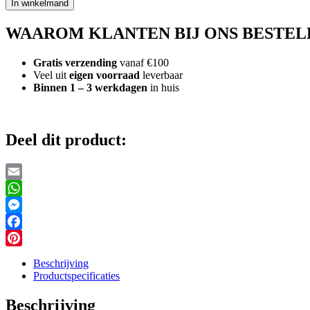
In winkelmand
Wonder
Makers
WAAROM KLANTEN BIJ ONS BESTEL
Uitbreidingsset
aantal
Gratis verzending
vanaf €100
Veel uit
eigen voorraad
leverbaar
Binnen 1 – 3 werkdagen
in huis
Deel dit product:
Email
WhatsApp
Messenger
Facebook
Pinterest
Beschrijving
Productspecificaties
Beschrijving