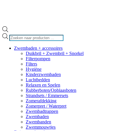
Producten
zoeken
Zwembaden + accessoires
Duikbril + Zwembril + Snorkel
Filterpompen
Filters
Hygiëne
Kinderzwembaden
Luchtbedden
Relaxen en Spelen
Rubberboten/Opblaasboten
Strandsets / Emmersets
Zomerafdekking
Zomerpret / Waterpret
Zwembadtrappen
Zwembaden
Zwembanden
Zwemmouwtjes