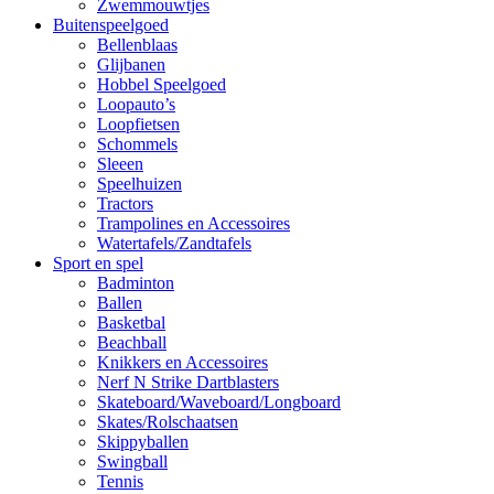
Zwemmouwtjes
Buitenspeelgoed
Bellenblaas
Glijbanen
Hobbel Speelgoed
Loopauto’s
Loopfietsen
Schommels
Sleeen
Speelhuizen
Tractors
Trampolines en Accessoires
Watertafels/Zandtafels
Sport en spel
Badminton
Ballen
Basketbal
Beachball
Knikkers en Accessoires
Nerf N Strike Dartblasters
Skateboard/Waveboard/Longboard
Skates/Rolschaatsen
Skippyballen
Swingball
Tennis