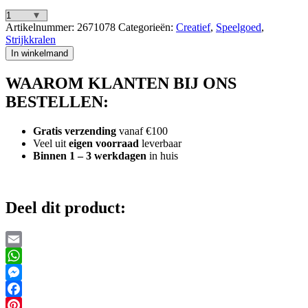
Hama
Artikelnummer:
2671078
Categorieën:
Creatief
,
Speelgoed
,
Strijkkralen
Strijkkralen
1000
In winkelmand
Stuks
Huidkleurig
WAAROM KLANTEN BIJ ONS
aantal
BESTELLEN:
Gratis verzending
vanaf €100
Veel uit
eigen voorraad
leverbaar
Binnen 1 – 3 werkdagen
in huis
Deel dit product:
Email
WhatsApp
Messenger
Facebook