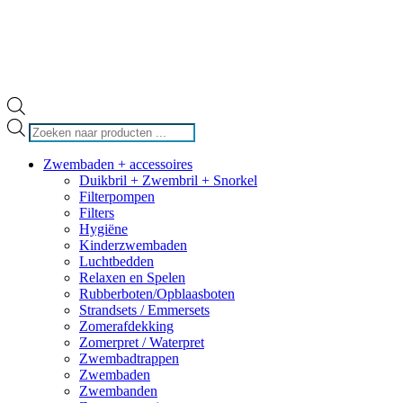
Producten
zoeken
Zwembaden + accessoires
Duikbril + Zwembril + Snorkel
Filterpompen
Filters
Hygiëne
Kinderzwembaden
Luchtbedden
Relaxen en Spelen
Rubberboten/Opblaasboten
Strandsets / Emmersets
Zomerafdekking
Zomerpret / Waterpret
Zwembadtrappen
Zwembaden
Zwembanden