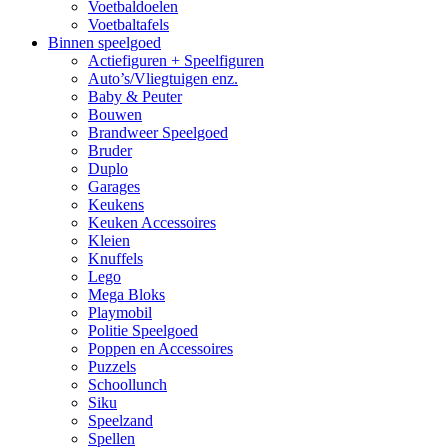
Voetbaldoelen
Voetbaltafels
Binnen speelgoed
Actiefiguren + Speelfiguren
Auto’s/Vliegtuigen enz.
Baby & Peuter
Bouwen
Brandweer Speelgoed
Bruder
Duplo
Garages
Keukens
Keuken Accessoires
Kleien
Knuffels
Lego
Mega Bloks
Playmobil
Politie Speelgoed
Poppen en Accessoires
Puzzels
Schoollunch
Siku
Speelzand
Spellen