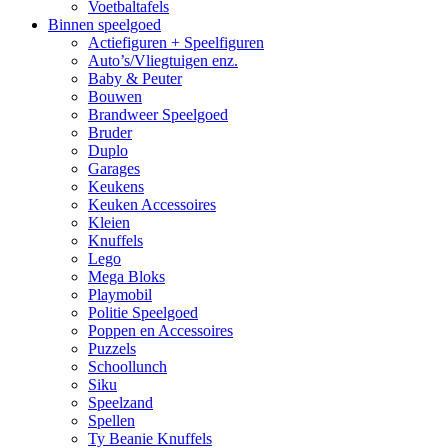
Voetbaltafels
Binnen speelgoed
Actiefiguren + Speelfiguren
Auto’s/Vliegtuigen enz.
Baby & Peuter
Bouwen
Brandweer Speelgoed
Bruder
Duplo
Garages
Keukens
Keuken Accessoires
Kleien
Knuffels
Lego
Mega Bloks
Playmobil
Politie Speelgoed
Poppen en Accessoires
Puzzels
Schoollunch
Siku
Speelzand
Spellen
Ty Beanie Knuffels