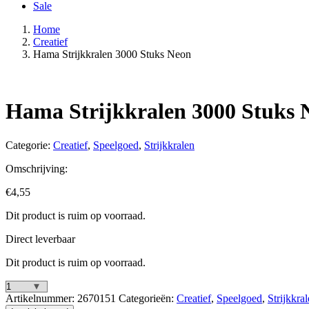
Sale
Home
Creatief
Hama Strijkkralen 3000 Stuks Neon
Hama Strijkkralen 3000 Stuks 
Categorie:
Creatief
,
Speelgoed
,
Strijkkralen
Omschrijving:
€
4,55
Dit product is ruim op voorraad.
Direct leverbaar
Dit product is ruim op voorraad.
Hama
Artikelnummer:
2670151
Categorieën:
Creatief
,
Speelgoed
,
Strijkkra
Strijkkralen