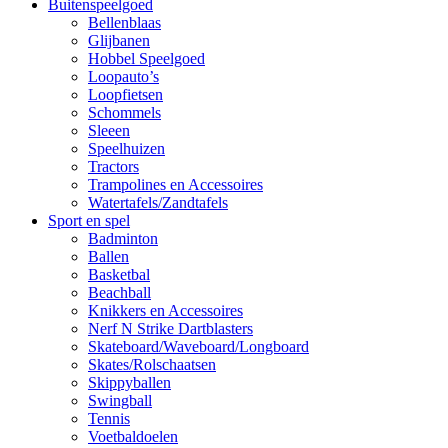
Buitenspeelgoed
Bellenblaas
Glijbanen
Hobbel Speelgoed
Loopauto’s
Loopfietsen
Schommels
Sleeen
Speelhuizen
Tractors
Trampolines en Accessoires
Watertafels/Zandtafels
Sport en spel
Badminton
Ballen
Basketbal
Beachball
Knikkers en Accessoires
Nerf N Strike Dartblasters
Skateboard/Waveboard/Longboard
Skates/Rolschaatsen
Skippyballen
Swingball
Tennis
Voetbaldoelen