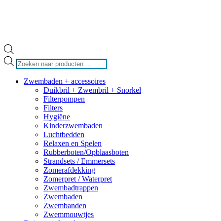
Producten
zoeken
Zwembaden + accessoires
Duikbril + Zwembril + Snorkel
Filterpompen
Filters
Hygiëne
Kinderzwembaden
Luchtbedden
Relaxen en Spelen
Rubberboten/Opblaasboten
Strandsets / Emmersets
Zomerafdekking
Zomerpret / Waterpret
Zwembadtrappen
Zwembaden
Zwembanden
Zwemmouwtjes