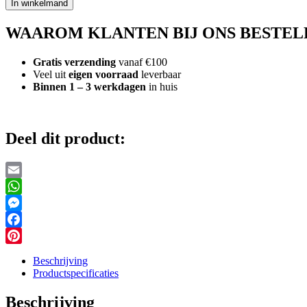
In winkelmand
3000
Stuks
WAAROM KLANTEN BIJ ONS BESTEL
Neon
aantal
Gratis verzending
vanaf €100
Veel uit
eigen voorraad
leverbaar
Binnen 1 – 3 werkdagen
in huis
Deel dit product:
Email
WhatsApp
Messenger
Facebook
Pinterest
Beschrijving
Productspecificaties
Beschrijving