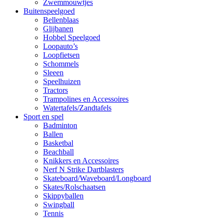
Zwemmouwtjes
Buitenspeelgoed
Bellenblaas
Glijbanen
Hobbel Speelgoed
Loopauto’s
Loopfietsen
Schommels
Sleeen
Speelhuizen
Tractors
Trampolines en Accessoires
Watertafels/Zandtafels
Sport en spel
Badminton
Ballen
Basketbal
Beachball
Knikkers en Accessoires
Nerf N Strike Dartblasters
Skateboard/Waveboard/Longboard
Skates/Rolschaatsen
Skippyballen
Swingball
Tennis