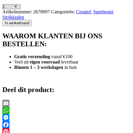
Hama
Artikelnummer:
2670097
Categorieën:
Creatief
,
Speelgoed
,
Strijkkralen
Strijkkralen
IJsblauw
In winkelmand
Pastel
1000
WAAROM KLANTEN BIJ ONS
Stuks
aantal
BESTELLEN:
Gratis verzending
vanaf €100
Veel uit
eigen voorraad
leverbaar
Binnen 1 – 3 werkdagen
in huis
Deel dit product:
Email
WhatsApp
Messenger
Facebook