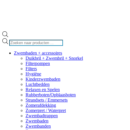
Producten
zoeken
Zwembaden + accessoires
Duikbril + Zwembril + Snorkel
Filterpompen
Filters
Hygiëne
Kinderzwembaden
Luchtbedden
Relaxen en Spelen
Rubberboten/Opblaasboten
Strandsets / Emmersets
Zomerafdekking
Zomerpret / Waterpret
Zwembadtrappen
Zwembaden
Zwembanden