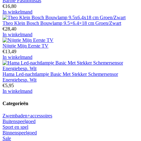
Barbie Fashionistas
€
16,80
In winkelmand
Theo Klein Bosch Bouwlamp 9.5×6.4×18 cm Groen/Zwart
€
28,40
In winkelmand
Nijntje Mijn Eerste TV
€
13,49
In winkelmand
Hama Led-nachtlampje Basic Met Stekker Schemersensor
Energiebesp. Wit
€
5,95
In winkelmand
Categorieën
Zwembaden+accessoires
Buitenspeelgoed
Sport en spel
Binnenspeelgoed
Sale