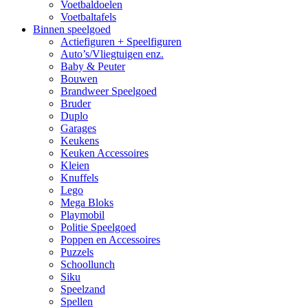
Voetbaldoelen
Voetbaltafels
Binnen speelgoed
Actiefiguren + Speelfiguren
Auto’s/Vliegtuigen enz.
Baby & Peuter
Bouwen
Brandweer Speelgoed
Bruder
Duplo
Garages
Keukens
Keuken Accessoires
Kleien
Knuffels
Lego
Mega Bloks
Playmobil
Politie Speelgoed
Poppen en Accessoires
Puzzels
Schoollunch
Siku
Speelzand
Spellen