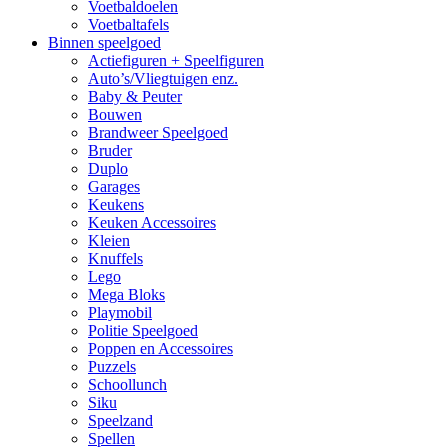
Voetbaldoelen
Voetbaltafels
Binnen speelgoed
Actiefiguren + Speelfiguren
Auto’s/Vliegtuigen enz.
Baby & Peuter
Bouwen
Brandweer Speelgoed
Bruder
Duplo
Garages
Keukens
Keuken Accessoires
Kleien
Knuffels
Lego
Mega Bloks
Playmobil
Politie Speelgoed
Poppen en Accessoires
Puzzels
Schoollunch
Siku
Speelzand
Spellen