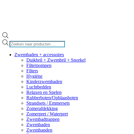
Producten
zoeken
Zwembaden + accessoires
Duikbril + Zwembril + Snorkel
Filterpompen
Filters
Hygiëne
Kinderzwembaden
Luchtbedden
Relaxen en Spelen
Rubberboten/Opblaasboten
Strandsets / Emmersets
Zomerafdekking
Zomerpret / Waterpret
Zwembadtrappen
Zwembaden
Zwembanden