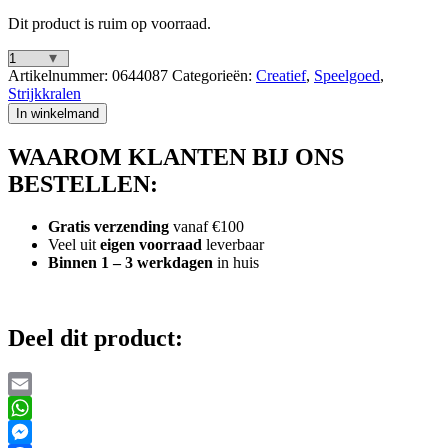
Dit product is ruim op voorraad.
Hama
Artikelnummer:
0644087
Categorieën:
Creatief
,
Speelgoed
,
Strijkkralen
Strijkkralen
in
In winkelmand
Ton
4000
WAAROM KLANTEN BIJ ONS
Stuks
+
BESTELLEN:
3
Grondplaten
Gratis verzending
vanaf €100
aantal
Veel uit
eigen voorraad
leverbaar
Binnen 1 – 3 werkdagen
in huis
Deel dit product:
Email
WhatsApp