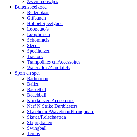
Zwemmouwtjes
Buitenspeelgoed
Bellenblaas
Glijbanen
Hobbel Speelgoed
Loopauto’s
Loopfietsen
Schommels
Sleeen
Speelhuizen
Tractors
Trampolines en Accessoires
Watertafels/Zandtafels
Sport en spel
Badminton
Ballen
Basketbal
Beachball
Knikkers en Accessoires
Nerf N Strike Dartblasters
Skateboard/Waveboard/Longboard
Skates/Rolschaatsen
Skippyballen
Swingball
Tennis