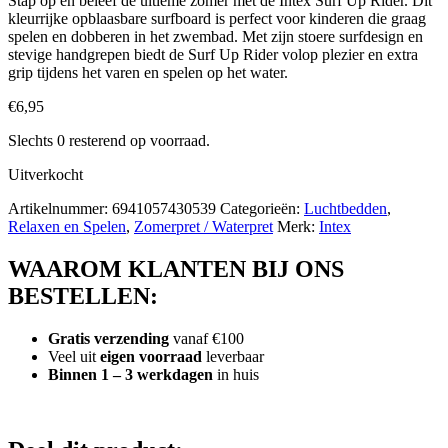
Stap op en beleef de ultieme zomer met de Intex Surf Up Rider. Dit
kleurrijke opblaasbare surfboard is perfect voor kinderen die graag
spelen en dobberen in het zwembad. Met zijn stoere surfdesign en
stevige handgrepen biedt de Surf Up Rider volop plezier en extra
grip tijdens het varen en spelen op het water.
€
6,95
Slechts 0 resterend op voorraad.
Uitverkocht
Artikelnummer:
6941057430539
Categorieën:
Luchtbedden
,
Relaxen en Spelen
,
Zomerpret / Waterpret
Merk:
Intex
WAAROM KLANTEN BIJ ONS
BESTELLEN:
Gratis verzending
vanaf €100
Veel uit
eigen voorraad
leverbaar
Binnen 1 – 3 werkdagen
in huis