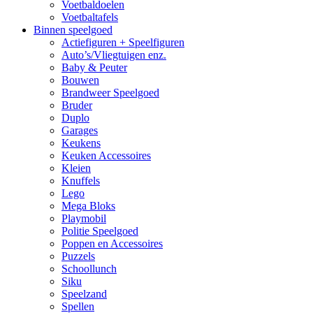
Voetbaldoelen
Voetbaltafels
Binnen speelgoed
Actiefiguren + Speelfiguren
Auto’s/Vliegtuigen enz.
Baby & Peuter
Bouwen
Brandweer Speelgoed
Bruder
Duplo
Garages
Keukens
Keuken Accessoires
Kleien
Knuffels
Lego
Mega Bloks
Playmobil
Politie Speelgoed
Poppen en Accessoires
Puzzels
Schoollunch
Siku
Speelzand
Spellen