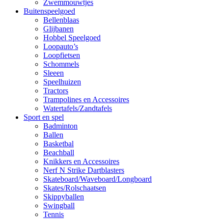
Zwemmouwtjes
Buitenspeelgoed
Bellenblaas
Glijbanen
Hobbel Speelgoed
Loopauto’s
Loopfietsen
Schommels
Sleeen
Speelhuizen
Tractors
Trampolines en Accessoires
Watertafels/Zandtafels
Sport en spel
Badminton
Ballen
Basketbal
Beachball
Knikkers en Accessoires
Nerf N Strike Dartblasters
Skateboard/Waveboard/Longboard
Skates/Rolschaatsen
Skippyballen
Swingball
Tennis