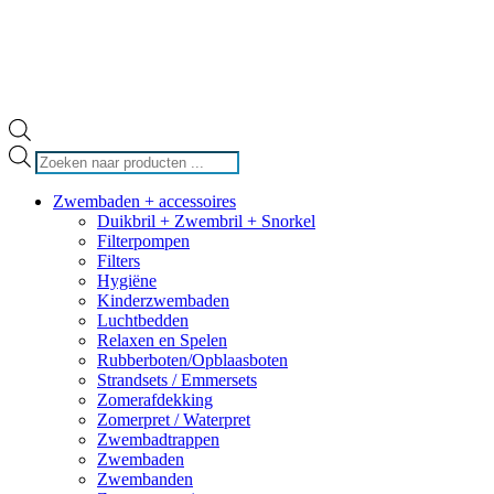
Producten
zoeken
Zwembaden + accessoires
Duikbril + Zwembril + Snorkel
Filterpompen
Filters
Hygiëne
Kinderzwembaden
Luchtbedden
Relaxen en Spelen
Rubberboten/Opblaasboten
Strandsets / Emmersets
Zomerafdekking
Zomerpret / Waterpret
Zwembadtrappen
Zwembaden
Zwembanden