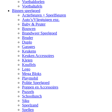
Voetbaldoelen
Voetbaltafels
Binnen speelgoed
Actiefiguren + Speelfiguren
Auto’s/Vliegtuigen enz.
Baby & Peuter
Bouwen
Brandweer Speelgoed
Bruder
Duplo
Garages
Keukens
Keuken Accessoires
Kleien
Knuffels
Lego
Mega Bloks
Playmobil
Politie Speelgoed
Poppen en Accessoires
Puzzels
Schoollunch
Siku
Speelzand
Spellen