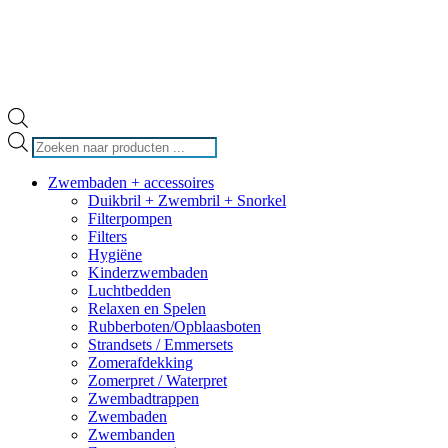
Producten
zoeken
Zwembaden + accessoires
Duikbril + Zwembril + Snorkel
Filterpompen
Filters
Hygiëne
Kinderzwembaden
Luchtbedden
Relaxen en Spelen
Rubberboten/Opblaasboten
Strandsets / Emmersets
Zomerafdekking
Zomerpret / Waterpret
Zwembadtrappen
Zwembaden
Zwembanden