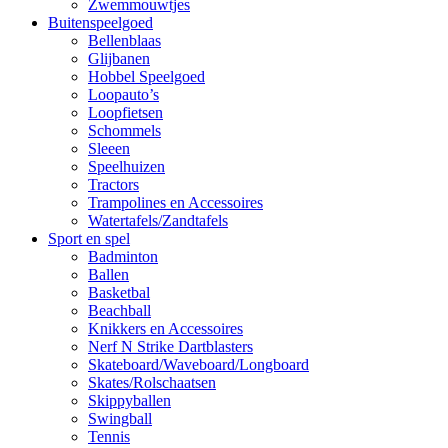
Zwemmouwtjes
Buitenspeelgoed
Bellenblaas
Glijbanen
Hobbel Speelgoed
Loopauto’s
Loopfietsen
Schommels
Sleeen
Speelhuizen
Tractors
Trampolines en Accessoires
Watertafels/Zandtafels
Sport en spel
Badminton
Ballen
Basketbal
Beachball
Knikkers en Accessoires
Nerf N Strike Dartblasters
Skateboard/Waveboard/Longboard
Skates/Rolschaatsen
Skippyballen
Swingball
Tennis