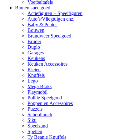
Voetbaltafels
Binnen speelgoed
Actiefiguren + Speelfiguren
Auto’s/Vliegtuigen enz.
Baby & Peuter
Bouwen
Brandweer Speelgoed
Bruder
Duplo
Garages
Keukens
Keuken Accessoires
Kleien
Knuffels
Lego
Mega Bloks
Playmobil
Politie Speelgoed
Poppen en Accessoires
Puzzels
Schoollunch
Siku
Speelzand
Spellen
Ty Beanie Knuffels