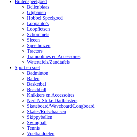
Buitenspeelgoed
Bellenblaas
Glijbanen
Hobbel Speelgoed
Loopauto’s
Loopfietsen
Schommels
Sleeen
Speelhuizen
Tractors
Trampolines en Accessoires
Watertafels/Zandtafels
Sport en spel
Badminton
Ballen
Basketbal
Beachball
Knikkers en Accessoires
Nerf N Strike Dartblasters
Skateboard/Waveboard/Longboard
Skates/Rolschaatsen
Skippyballen
Swingball
Tennis
Voetbaldoelen