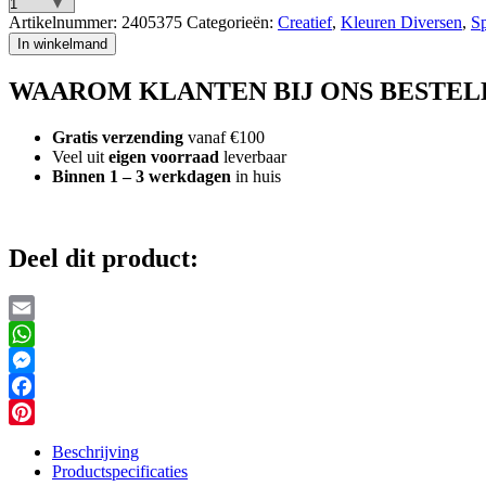
Melissa
Artikelnummer:
2405375
Categorieën:
Creatief
,
Kleuren Diversen
,
S
&
In winkelmand
Doug
Verven
WAAROM KLANTEN BIJ ONS BESTEL
met
Water
Voertuigen
Gratis verzending
vanaf €100
aantal
Veel uit
eigen voorraad
leverbaar
Binnen 1 – 3 werkdagen
in huis
Deel dit product:
Email
WhatsApp
Messenger
Facebook
Pinterest
Beschrijving
Productspecificaties