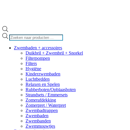
Producten
zoeken
Zwembaden + accessoires
Duikbril + Zwembril + Snorkel
Filterpompen
Filters
Hygiëne
Kinderzwembaden
Luchtbedden
Relaxen en Spelen
Rubberboten/Opblaasboten
Strandsets / Emmersets
Zomerafdekking
Zomerpret / Waterpret
Zwembadtrappen
Zwembaden
Zwembanden
Zwemmouwtjes