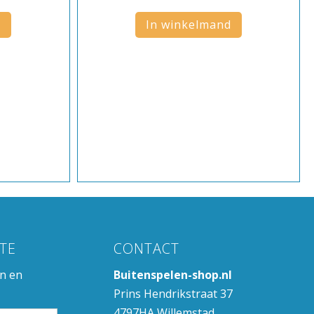
d
In winkelmand
TE
CONTACT
en en
Buitenspelen-shop.nl
Prins Hendrikstraat 37
4797HA Willemstad