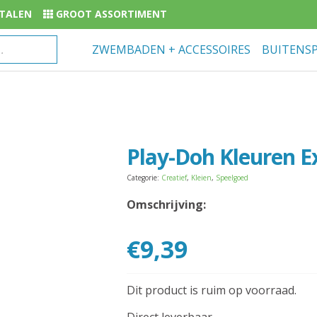
BETALEN
GROOT ASSORTIMENT
ZWEMBADEN + ACCESSOIRES
BUITENS
Play-Doh Kleuren Ex
Categorie:
Creatief
,
Kleien
,
Speelgoed
Omschrijving:
€
9,39
Dit product is ruim op voorraad.