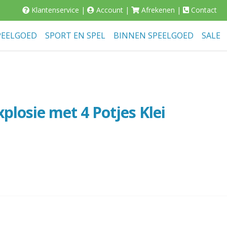
Klantenservice
|
Account
|
Afrekenen
|
Contact
PEELGOED
SPORT EN SPEL
BINNEN SPEELGOED
SALE
plosie met 4 Potjes Klei