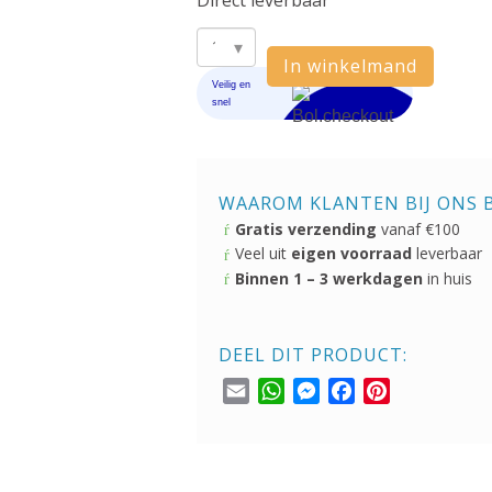
Direct leverbaar
Play-
In winkelmand
Doh
Kleuren
Explosie
met
WAAROM KLANTEN BIJ ONS 
4
Gratis verzending
vanaf €100
Potjes
Veel uit
eigen voorraad
leverbaar
Klei
Binnen 1 – 3 werkdagen
in huis
aantal
DEEL DIT PRODUCT:
Email
WhatsApp
Messenger
Facebook
Pinterest