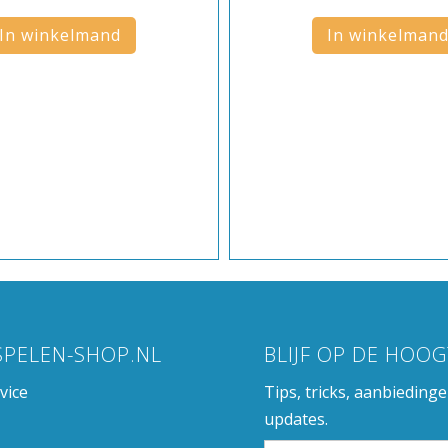
In winkelmand
In winkelman
SPELEN-SHOP.NL
BLIJF OP DE HOOG
vice
Tips, tricks, aanbieding
updates.