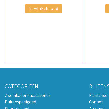
In winkelmand
CATEGORIEËN
BUITEN
Zwembaden+accessoires
Klantenser
Buitenspeelgoed
Contact
Sport en spel
Account