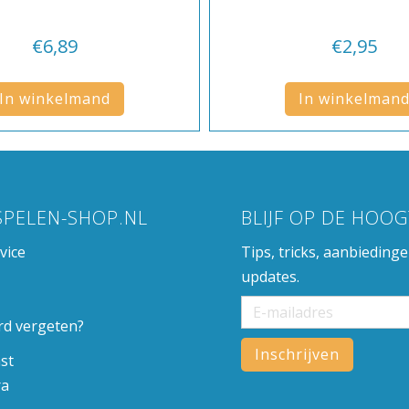
€
6,89
€
2,95
In winkelmand
In winkelman
SPELEN-SHOP.NL
BLIJF OP DE HOOG
vice
Tips, tricks, aanbieding
updates.
d vergeten?