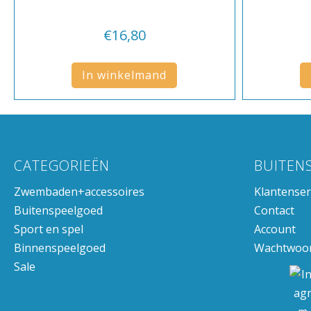
€
16,80
In winkelmand
CATEGORIEËN
BUITEN
Zwembaden+accessoires
Klantenser
Buitenspeelgoed
Contact
Sport en spel
Account
Binnenspeelgoed
Wachtwoor
Sale