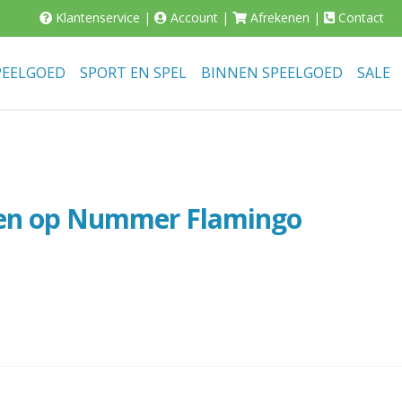
Klantenservice
|
Account
|
Afrekenen
|
Contact
PEELGOED
SPORT EN SPEL
BINNEN SPEELGOED
SALE
eren op Nummer Flamingo