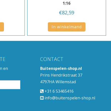
1:16
€
82,59
d
In winkelmand
TE
CONTACT
en en
Buitenspelen-shop.nl
Prins Hendrikstraat 37
4797HA Willemstad
+31 6 53465416
info@buitenspelen-shop.nl