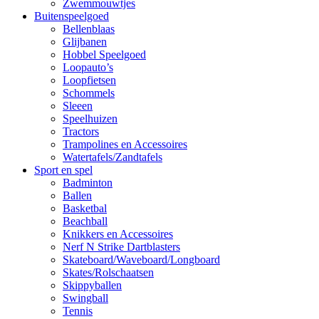
Zwemmouwtjes
Buitenspeelgoed
Bellenblaas
Glijbanen
Hobbel Speelgoed
Loopauto’s
Loopfietsen
Schommels
Sleeen
Speelhuizen
Tractors
Trampolines en Accessoires
Watertafels/Zandtafels
Sport en spel
Badminton
Ballen
Basketbal
Beachball
Knikkers en Accessoires
Nerf N Strike Dartblasters
Skateboard/Waveboard/Longboard
Skates/Rolschaatsen
Skippyballen
Swingball
Tennis