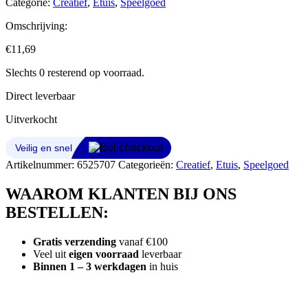
Categorie:
Creatief
,
Etuis
,
Speelgoed
Omschrijving:
€
11,69
Slechts 0 resterend op voorraad.
Direct leverbaar
Uitverkocht
Artikelnummer:
6525707
Categorieën:
Creatief
,
Etuis
,
Speelgoed
WAAROM KLANTEN BIJ ONS
BESTELLEN:
Gratis verzending
vanaf €100
Veel uit
eigen voorraad
leverbaar
Binnen 1 – 3 werkdagen
in huis