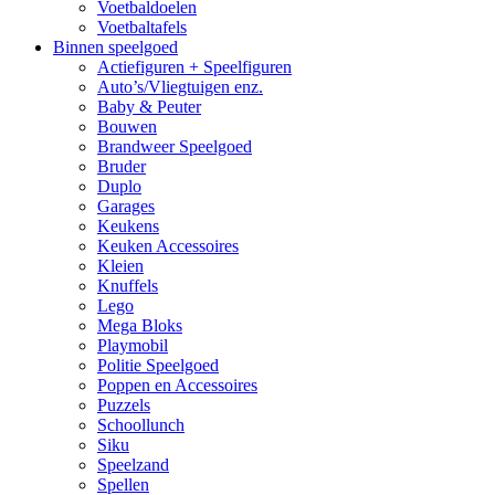
Voetbaldoelen
Voetbaltafels
Binnen speelgoed
Actiefiguren + Speelfiguren
Auto’s/Vliegtuigen enz.
Baby & Peuter
Bouwen
Brandweer Speelgoed
Bruder
Duplo
Garages
Keukens
Keuken Accessoires
Kleien
Knuffels
Lego
Mega Bloks
Playmobil
Politie Speelgoed
Poppen en Accessoires
Puzzels
Schoollunch
Siku
Speelzand
Spellen