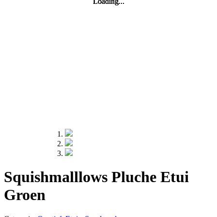
Loading...
Loading...
Loading...
Loading...
Squishmalllows Pluche Etui
Groen