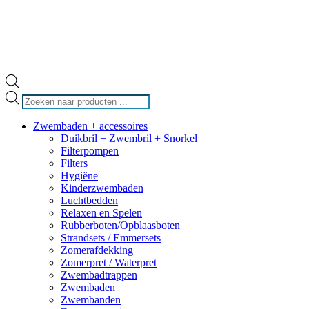
Producten
zoeken
Zwembaden + accessoires
Duikbril + Zwembril + Snorkel
Filterpompen
Filters
Hygiëne
Kinderzwembaden
Luchtbedden
Relaxen en Spelen
Rubberboten/Opblaasboten
Strandsets / Emmersets
Zomerafdekking
Zomerpret / Waterpret
Zwembadtrappen
Zwembaden
Zwembanden