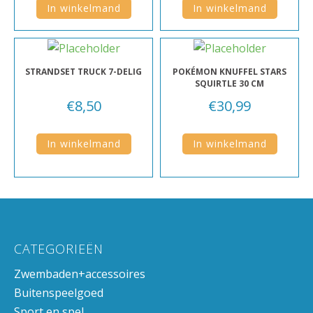
In winkelmand
In winkelmand
STRANDSET TRUCK 7-DELIG
POKÉMON KNUFFEL STARS
SQUIRTLE 30 CM
€
8,50
€
30,99
In winkelmand
In winkelmand
CATEGORIEËN
Zwembaden+accessoires
Buitenspeelgoed
Sport en spel