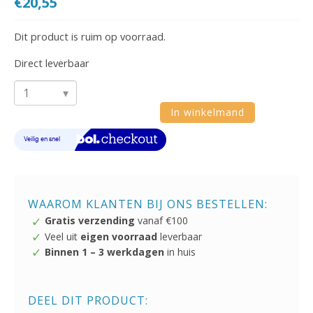
€
20,55
Dit product is ruim op voorraad.
Direct leverbaar
VTech
In winkelmand
Baby
Toeter
en
Draai
Stuur
WAAROM KLANTEN BIJ ONS BESTELLEN:
+
Gratis verzending
vanaf €100
Licht
Veel uit
eigen voorraad
leverbaar
en
Binnen 1 – 3 werkdagen
in huis
Geluid
aantal
DEEL DIT PRODUCT: