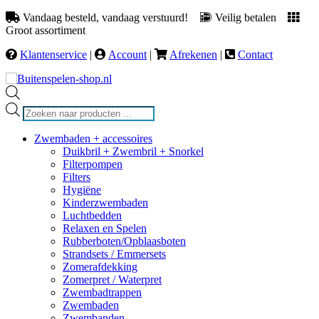
Vandaag besteld, vandaag verstuurd!
Veilig betalen
Groot assortiment
Klantenservice
|
Account
|
Afrekenen
|
Contact
Producten
zoeken
Zwembaden + accessoires
Duikbril + Zwembril + Snorkel
Filterpompen
Filters
Hygiëne
Kinderzwembaden
Luchtbedden
Relaxen en Spelen
Rubberboten/Opblaasboten
Strandsets / Emmersets
Zomerafdekking
Zomerpret / Waterpret
Zwembadtrappen
Zwembaden
Zwembanden