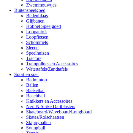
Zwemmouwtjes
Buitenspeelgoed
Bellenblaas
Glijbanen
Hobbel Speelgoed
Loopauto’s
Loopfietsen
Schommels
Sleeen
Speelhuizen
Tractors
Trampolines en Accessoires
Watertafels/Zandtafels
Sport en spel
Badminton
Ballen
Basketbal
Beachball
Knikkers en Accessoires
Nerf N Strike Dartblasters
Skateboard/Waveboard/Longboard
Skates/Rolschaatsen
Skippyballen
Swingball