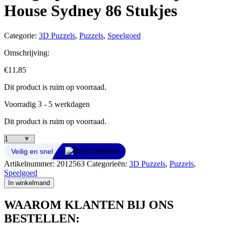
House Sydney 86 Stukjes
Categorie:
3D Puzzels
,
Puzzels
,
Speelgoed
Omschrijving:
€
11,85
Dit product is ruim op voorraad.
Voorradig 3 - 5 werkdagen
Dit product is ruim op voorraad.
Cubic
Fun
National
Artikelnummer:
2012563
Categorieën:
3D Puzzels
,
Puzzels
,
Geographic
Speelgoed
3D
In winkelmand
Puzzel
Opera
WAAROM KLANTEN BIJ ONS
House
Sydney
BESTELLEN:
86