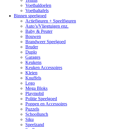
Tennis
Voetbaldoelen
Voetbaltafels
Binnen speelgoed
Actiefiguren + Speelfiguren
Auto’s/Vliegtuigen enz.
Baby & Peuter
Bouwen
Brandweer Speelgoed
Bruder
Duplo
Garages
Keukens
Keuken Accessoires
Kleien
Knuffels
Lego
Mega Bloks
Playmobil
Politie Speelgoed
Poppen en Accessoires
Puzzels
Schoollunch
Siku
Speelzand